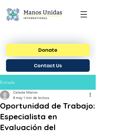
Donate
Contact Us
Entrada
Celeste Marion
8 may
1 min de lectura
Oportunidad de Trabajo:
Especialista en
Evaluación del