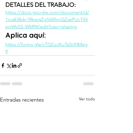
DETALLES DEL TRABAJO:
https://docs.google.com/document/d/
1rca838dn1RbeytZgStWlmQZyePUcTrN
pnVArSS-WM94/edit?usp=sharing
Aplica aquí:
https://forms.gle/vTQCyJKuTs2pNMeg
9
Ver todo
Entradas recientes