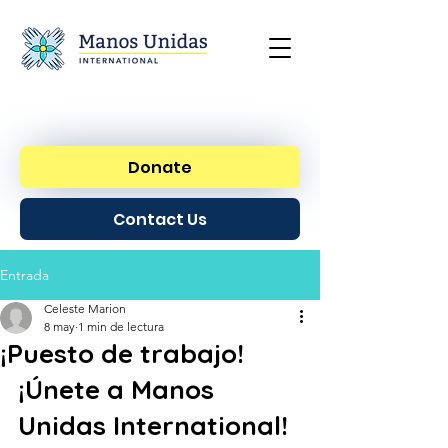
Donate
Contact Us
Entrada
Celeste Marion
8 may
1 min de lectura
¡Puesto de trabajo!
¡Únete a Manos 
Unidas International!