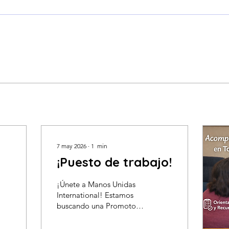
7 may 2026
∙
1
min
¡Puesto de trabajo!
¡Únete a Manos Unidas
International! Estamos
buscando una Promotora
Comunitaria bilingüe
(español/inglés) para