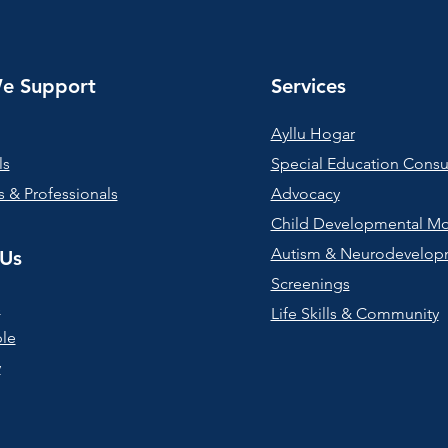
par
Ta
mu
dud
e Support
Services
des
ser
Ayllu Hogar
co
de 
ls
Special Education Consu
 & Professionals
Advocacy
Child Developmental Mo
Autism & Neurodevelop
Us
Screenings
s
Life Skills & Community
le
y