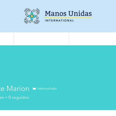
Training
About
te Marion
Administrador
arion
es
0
seguidos