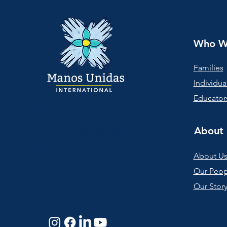
Who W
Families
Individua
Educators
Main Office:
6141 Bothell Way NE
#203
About 
Kenmore, WA. 98028
425 548-6751
About U
Our Peop
Our Stor