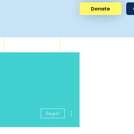
Donate
News
Get Involved
Más acciones
Seguir