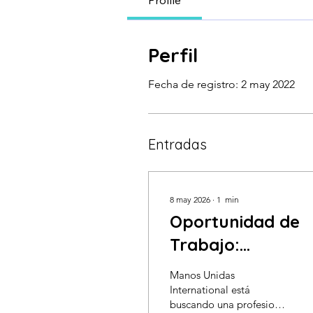
Profile
Perfil
Fecha de registro: 2 may 2022
Entradas
8 may 2026
∙
1
min
Oportunidad de
Trabajo:
Especialista en
Manos Unidas
Evaluación del
International está
buscando una profesional