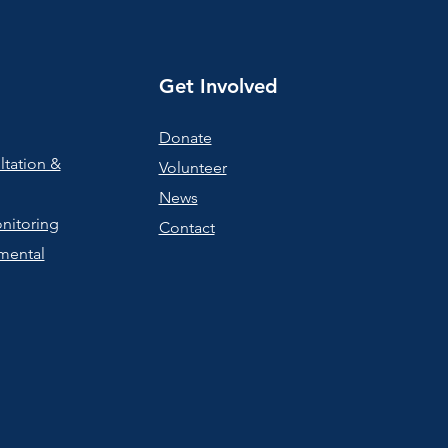
a apoyar a sus hijos .
mbién respondimos
chas preguntas y
as relacionadas con el
Get Involved
arrollo infantil, los
vicios disponibles en la
munidad y las opciones
Donate
apoyo para familias...
ltation &
Volunteer
News
nitoring
Contact
mental