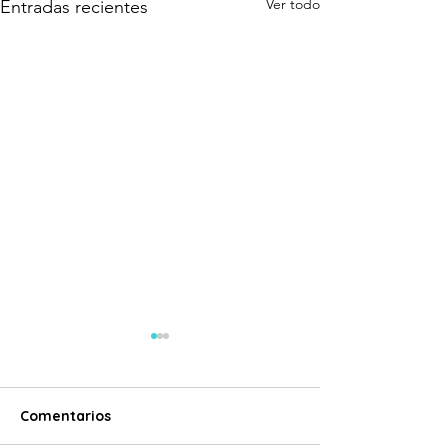
Ver todo
Entradas recientes
¡Puesto de trabajo!
¡Únete a Manos Unidas
International! Estamos
Comentarios
buscando una Promotora