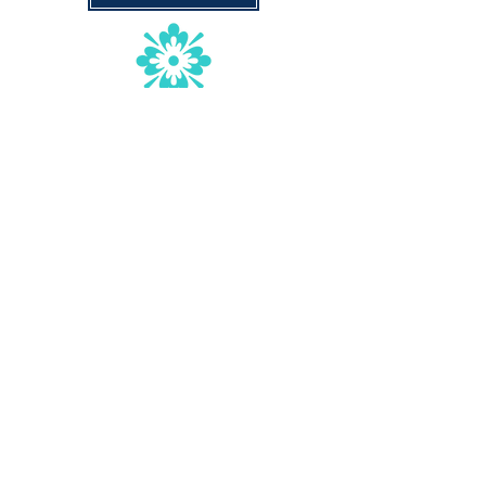
Contáctenos
+1 425 548-6751
info@manosunidasinternational.org
Referencias
organizacionales
¡Recomiéndanos una familia!