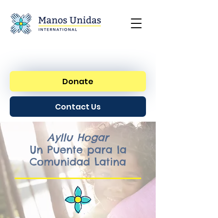
Donate
Contact Us
Ayllu Hogar
Un Puente para la
Comunidad Latina